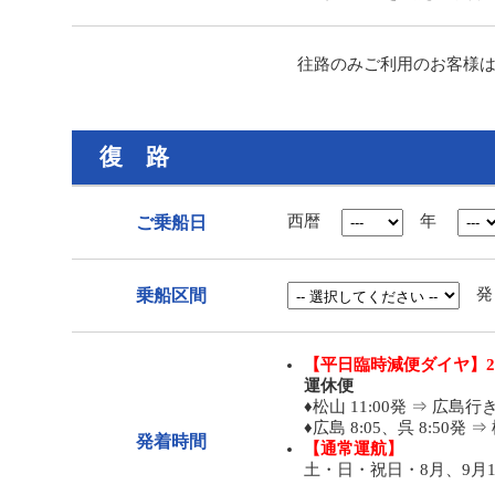
往路のみご利用のお客様
復 路
西暦
年
ご乗船日
発
乗船区間
【平日臨時減便ダイヤ】20
運休便
♦松山 11:00発 ⇒ 広島行
♦広島 8:05、呉 8:50発 
発着時間
【通常運航】
土・日・祝日・8月、9月