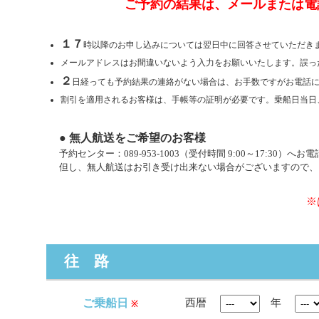
ご予約の結果は、メールまたは電
１７
時以降のお申し込みについては翌日中に回答させていただき
メールアドレスはお間違いないよう入力をお願いいたします。誤っ
２
日経っても予約結果の連絡がない場合は、お手数ですがお電話
割引を適用されるお客様は、手帳等の証明が必要です。乗船日当日
● 無人航送をご希望のお客様
予約センター：089-953-1003（受付時間 9:00～17:30）へ
但し、無人航送はお引き受け出来ない場合がございますので、
※
往 路
西暦
年
ご乗船日
※