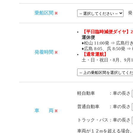
発
乗船区間
※
【平日臨時減便ダイヤ】20
運休便
♦松山 11:00発 ⇒ 広島行
♦広島 8:05、呉 8:50発 
発着時間
※
【通常運航】
土・日・祝日・8月、9月
軽自動車 ：車の長さ
普通自動車 ：車の長さ
車 両
※
トラック・バス：車の長さ
車両が１２mを超える場合、お