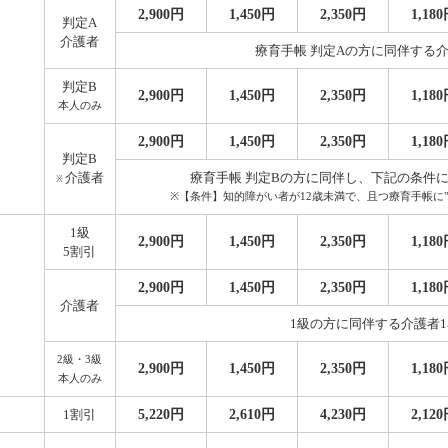
2,900円
1,450円
2,350円
1,18
判定A
介護者
療育手帳 判定Aの方に同伴する
判定B
2,900円
1,450円
2,350円
1,18
本人のみ
2,900円
1,450円
2,350円
1,18
判定B
介護者
療育手帳 判定Bの方に同伴し、下記の条件
※
※【条件】知的障がい者が12歳未満で、且つ療育手帳に
1級
2,900円
1,450円
2,350円
1,18
5割引
2,900円
1,450円
2,350円
1,18
介護者
1級の方に同伴する介護者
2級・3級
2,900円
1,450円
2,350円
1,18
本人のみ
5,220円
2,610円
4,230円
2,12
1割引