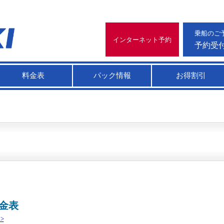
乗船のご
インターネット予約
料金表
パック情報
お得割引
料金表
>