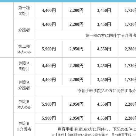
第一種
4,400円
2,200円
3,450円
1,73
5割引
4,400円
2,200円
3,450円
1,73
介護者
第一種の方に同伴する介護者
第二種
5,900円
2,950円
4,550円
2,28
本人のみ
判定A
4,400円
2,200円
3,450円
1,73
5割引
4,400円
2,200円
3,450円
1,73
判定A
介護者
療育手帳 判定Aの方に同伴する
判定B
5,900円
2,950円
4,550円
2,28
本人のみ
5,900円
2,950円
4,550円
2,28
判定B
介護者
療育手帳 判定Bの方に同伴し、下記の条件
※
※【条件】知的障がい者が12歳未満で、且つ療育手帳に