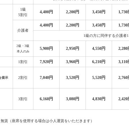
1級
4,400円
2,200円
3,450円
1,73
5割引
4,400円
2,200円
3,450円
1,73
介護者
1級の方に同伴する介護者
2級・3級
5,900円
2,950円
4,550円
2,28
本人のみ
7,920円
3,960円
6,210円
3,11
1割引
7,040円
3,520円
5,520円
2,76
2割引
を提示
6,160円
3,080円
4,830円
2,42
3割引
名無賃（座席を使用する場合は小人運賃をいただきます）