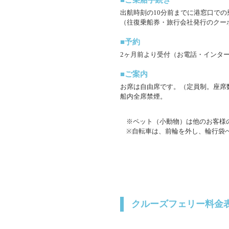
■ご乗船手続き
出航時刻の10分前までに港窓口で
（往復乗船券・旅行会社発行のクー
■予約
2ヶ月前より受付（お電話・インタ
■ご案内
お席は自由席です。（定員制。座席
船内全席禁煙。
※ペット（小動物）は他のお客様
※自転車は、前輪を外し、輪行袋
クルーズフェリー料金