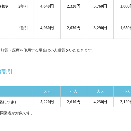
4,640円
2,320円
3,760円
1,88
2割引
を提示
4,060円
2,030円
3,290円
1,65
3割引
名無賃（座席を使用する場合は小人運賃をいただきます）
者割引
大人
小人
大人
小人
5,220円
2,610円
4,230円
2,12
名につき）
の同乗者が対象です。