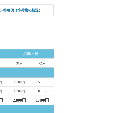
ン特急便（小荷物の航送）
広島～呉
大人
小人
0円
1,100円
550円
0円
1,700円
850円
0円
2,800円
1,400円