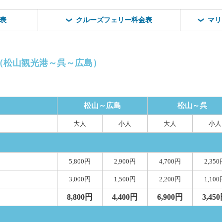
表
クルーズフェリー料金表
マリ
（松山観光港～呉～広島）
松山～広島
松山～呉
大人
小人
大人
小人
5,800円
2,900円
4,700円
2,35
3,000円
1,500円
2,200円
1,10
8,800円
4,400円
6,900円
3,45